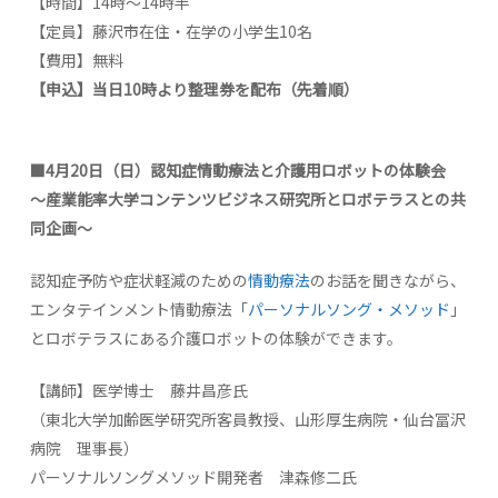
【時間】14時～14時半
【定員】藤沢市在住・在学の小学生10名
【費用】無料
【
申込
】
当日
10
時より整理券を配布（先着順）
■
4
月
20
日（日）認知症情動療法と介護用ロボットの体験会
～産業能率大学コンテンツビジネス研究所とロボテラスとの共
同企画～
認知症予防や症状軽減のための
情動療法
のお話を聞きながら、
エンタテインメント情動療法「
パ
ー
ソナルソ
ン
グ・メソッド
」
とロボテラスにある介護ロボットの体験ができます。
【講師】医学博士 藤井昌彦氏
（東北大学加齢医学研究所客員教授、山形厚生病院・仙台冨沢
病院 理事長）
パーソナルソングメソッド開発者 津森修二氏