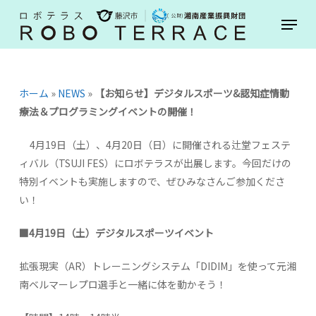
Skip
Menu
to
main
content
ホーム
»
NEWS
»
【お知らせ】デジタルスポーツ&認知症情動
療法＆プログラミングイベントの開催！
4月19日（土）、4月20日（日）に開催される辻堂フェステ
ィバル（TSUJI FES）にロボテラスが出展します。今回だけの
特別イベントも実施しますので、ぜひみなさんご参加くださ
い！
■
4
月
19
日（土）デジタルスポーツイベント
拡張現実（AR）トレーニングシステム「DIDIM」を使って元湘
南ベルマーレプロ選手と一緒に体を動かそう！