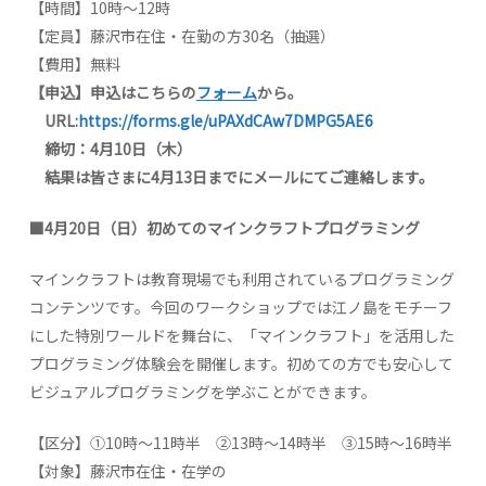
【時間】10時～12時
【定員】藤沢市在住・在勤の方30名（抽選）
【費用】無料
【
申込
】
申込はこちらの
フォーム
から。
URL:
https://forms.gle/uPAXdCAw7DMPG5AE6
締切：
4
月
10
日（木）
結果は皆さまに
4
月
13
日までにメールにてご連絡します。
■
4
月
20
日（日）初めてのマインクラフトプログラミング
マインクラフトは教育現場でも利用されているプログラミング
コンテンツです。今回のワークショップでは江ノ島をモチーフ
にした特別ワールドを舞台に、「マインクラフト」を活用した
プログラミング体験会を開催します。初めての方でも安心して
ビジュアルプログラミングを学ぶことができます。
【区分】①10時～11時半 ②13時～14時半 ③15時～16時半
【対象】藤沢市在住・在学の