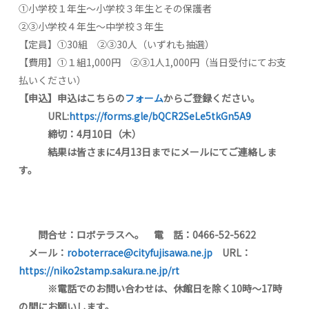
①小学校１年生～小学校３年生とその保護者
②③小学校４年生～中学校３年生
【定員】①30組 ②③30人（いずれも抽選）
【費用】①１組1,000円 ②③1人1,000円（当日受付にてお支
払いください）
【
申込
】
申込はこちらの
フォーム
からご登録ください。
URL:
https://forms.gle/bQCR2SeLe5tkGn5A9
締切：
4
月
10
日（木）
結果は皆さまに
4
月
13
日までにメールにてご連絡しま
す。
問合せ：ロボテラスへ。 電 話：
0466-52-5622
メール：
roboterrace@cityfujisawa.ne.jp
URL
：
https://niko2stamp.sakura.ne.jp/rt
※
電話でのお問い合わせは、
休館日を除く
10
時～
17
時
の間にお願いします。