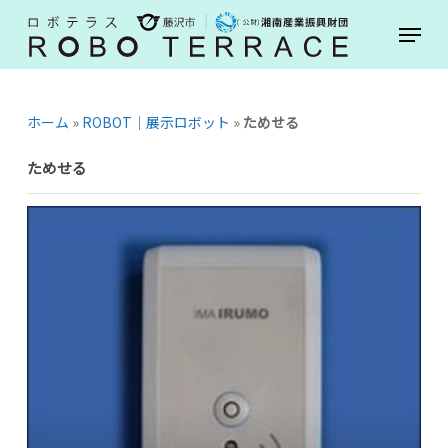
Skip
Menu
to
main
content
ホーム
»
ROBOT｜展示ロボット
»
ためせる
ためせる