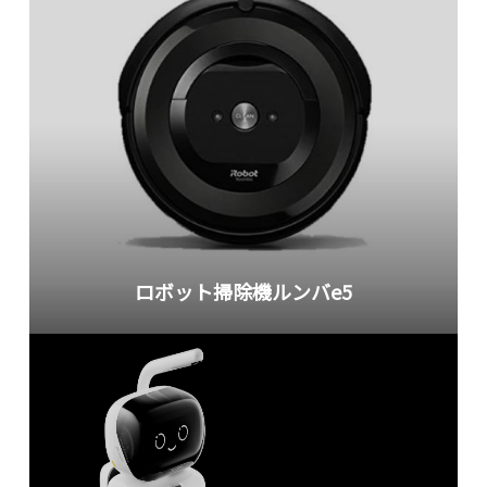
ロボット掃除機ルンバe5