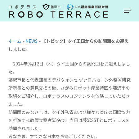
Skip
Menu
to
main
content
ホーム
»
NEWS
»
【トピック】タイ王国からの訪問団をお迎え
しました。
2024年9月12日（木）タイ王国からの訪問団をお迎えしまし
た。
藤沢市長と代表団長のデバウォンセ ヴァロパカーン外務省研究
所所長との意見交換の後、さがみロボット産業特区や藤沢市の
取組をご紹介し、ロボテラスのコンテンツを体験していただき
ました。
訪問団のみなさまは、タイ外務省および様々な省庁の国際協力
を推進する政策立案者55名で、当日は藤沢SSTとロボテラスを
訪問されました。
みなさま、すてきな日本をお過ごしください。