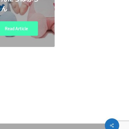
ゃん
Read Article
Share