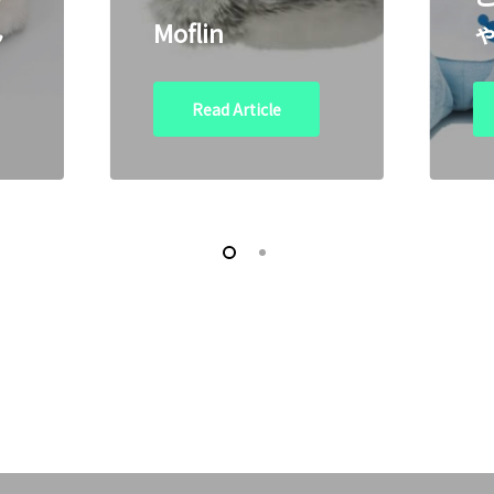
ん
Moflin
Read Article