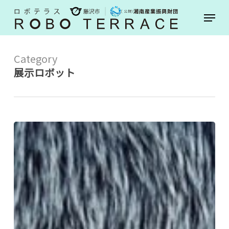
Skip
Menu
to
main
content
Category
展示ロボット
Qoobo