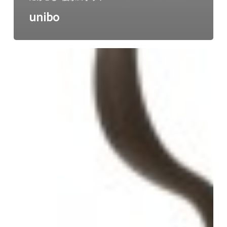
unibo
aibo
チ
ョ
コ
エ
デ
ィ
シ
ョ
ン