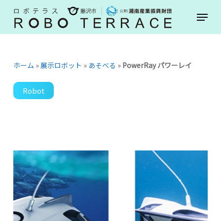
Skip
Menu
to
main
content
ホーム
»
展示ロボット
»
あそべる
»
PowerRay パワーレイ
Robot