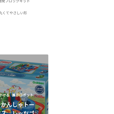
共同開発ブロックキット
丸くてやさしい形
かける
展示ロボット
きかんしゃトー
マス レッツゴ