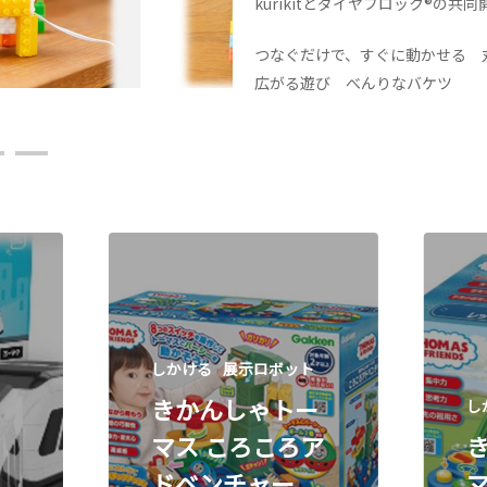
kurikitとダイヤブロック®︎の
つなぐだけで、すぐに動かせる 
広がる遊び べんりなバケツ
しかける
展示ロボット
きかんしゃトー
し
マス ころころア
ドベンチャー