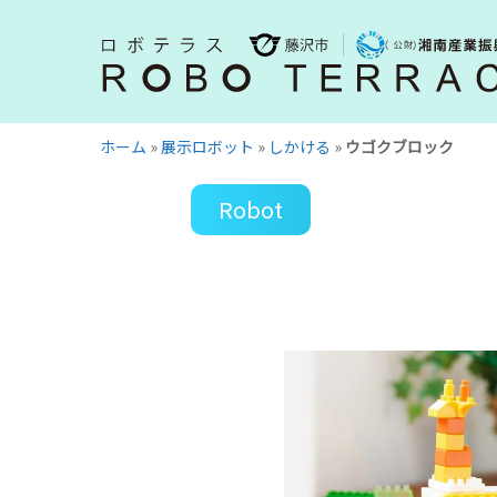
Skip
to
main
content
ホーム
»
展示ロボット
»
しかける
»
ウゴクブロック
Robot