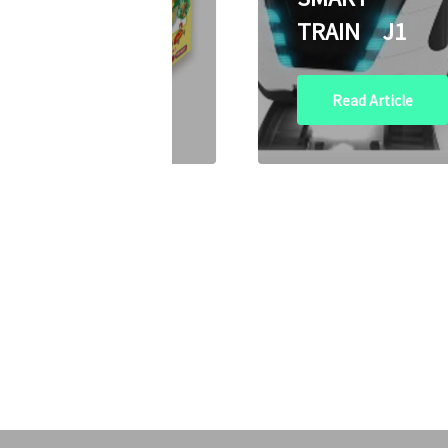
冒険！
TRAIN J1
Read Article
Read Article