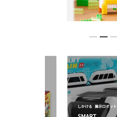
しかける
展示ロボット
おさるのジョー
しかける
展示ロボット
ジ レッツゴー大
SMART