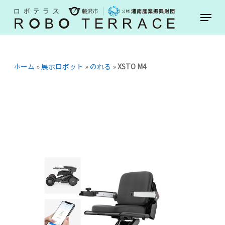
Skip
Menu
to
main
content
ホーム
»
展示ロボット
»
のれる
»
XSTO M4